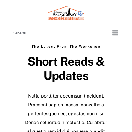
Zum
Inhalt
springen
Gehe zu ...
The Latest From The Workshop
Short Reads &
Updates
Nulla porttitor accumsan tincidunt.
Praesent sapien massa, convallis a
pellentesque nec, egestas non nisi.
Donec sollicitudin molestie. Curabitur
aliquet quam id dui posuere blandit